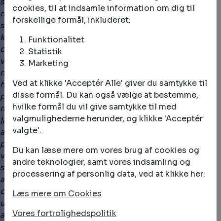
stadige forandring er den eneste konstant og hvor
cookies, til at indsamle information om dig til
naturen er sublim på alle måder. Hun anvender
forskellige formål, inkluderet:
styrken i det antydede, men begrænset brug af
konkrete billeder, stoler i stedet på farve, tekstur
Funktionalitet
og lys som henvisninger til naturfænomener som
Statistik
vand, vind, strøm og bølge. Dette samler hun i
Marketing
næsten skulpturelle installationer af værker som er
Ved at klikke 'Acceptér Alle' giver du samtykke til
hverken tegninger eller tryk, men en brug af
disse formål. Du kan også vælge at bestemme,
papiret hvor dette er både medium og
hvilke formål du vil give samtykke til med
malegrund. Hvor Joan Hall på sin vis er påvirket af
valgmulighederne herunder, og klikke 'Acceptér
japanske teknikker til fremstilling af en bred vifte
valgte'.
af raffineret florlet papir, fremstiller hun sine egne
papirflader af pulp fra natur fibre. Hun tilføjer farve
Du kan læse mere om vores brug af cookies og
ved at indfarvning og bruger akryl til at skabe en
andre teknologier, samt vores indsamling og
skiftende fornemmelse af transparens [..] Hendes
processering af personlig data, ved at klikke her:
arbejder af mange lag associerer til havets dybder,
opmunter og slører indblikket i mysterier
Læs mere om Cookies
underneden. Hun afviser enhver traditionel
Vores fortrolighedspolitik
anvendelse af perspektiv, ligesom vandet I sig selv