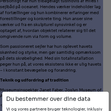
Personligt har hun tilbagelagt tusindvis af miles i
sejlbåd på oceanet. Hendes værker indeholder lag
af fortællinger og hun kombinerer erfaringer med
forestillinger og konkrete ting. Hun anser sine
værker ud fra en skulpturel synsvinkel og er
optaget af, hvordan objektet relaterer sig til det
omgivende rum via form og volume.
Som passioneret sejler har hun oplevet havets
skønhed og styrke, men gør samtidig opmærksom
på dets skrøbelighed. Med sin totalinstallation
peger hun på, at vores eksistens ikke er ulig havets
– i konstant bevægelse og forandring.
Teknik og udfordring af tradition
Museumsinspektør Janet Faber, Joslyn Museum of
Art, Omaha, beskriver kunstnerens arbejde:
Du bestemmer over dine data
“Joan Halls' focus er det enorme hav, hvor den
Vi og vores partnere bruger teknologier, inklusiv